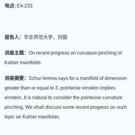
地点:
E4-233
报告人：
华东师范大学，刘钢
讲座主题：
On recent progress on curvature pinching of
Kahler manifolds
讲座摘要：
Schur lemma says for a manifold of dimension
greater than or equal to 3, pointwise einstein implies
einstein. It is natural to consider the pointwise curvature
pinching. We shall discuss some recent progress on such
topic on Kahler manifolds.