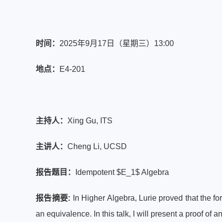
时间：
2025年9月17日（星期三）13:00
地点：
E4-201
主
持
人：
Xing Gu, ITS
主
讲
人：
Cheng Li, UCSD
报告题目：
Idempotent $E_1$ Algebra
报告摘要:
In Higher Algebra, Lurie proved that the f
an equivalence. In this talk, I will present a proof of 