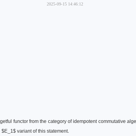
2025-09-15 14:46:12
orgetful functor from the category of idempotent commutative al
an $E_1$ variant of this statement.