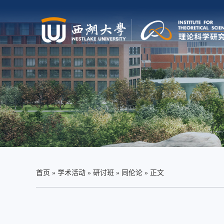
首页
»
学术活动
»
研讨班
»
同伦论
» 正文