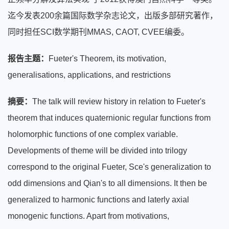
迄今发表200余篇国际数学杂志论文，出版多部研究著作，
同时担任SCI数学期刊MMAS, CAOT, CVEE编委。
报告主题：
Fueter's Theorem, its motivation,
generalisations, applications, and restrictions
摘要：
The talk will review history in relation to Fueter's
theorem that induces quaternionic regular functions from
holomorphic functions of one complex variable.
Developments of theme will be divided into trilogy
correspond to the original Fueter, Sce's generalization to
odd dimensions and Qian's to all dimensions. It then be
generalized to harmonic functions and laterly axial
monogenic functions. Apart from motivations,