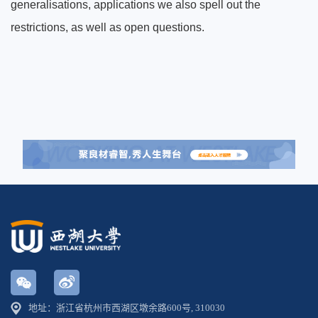
generalisations, applications we also spell out the
restrictions, as well as open questions.
地址：浙江省杭州市西湖区墩余路600号, 310030