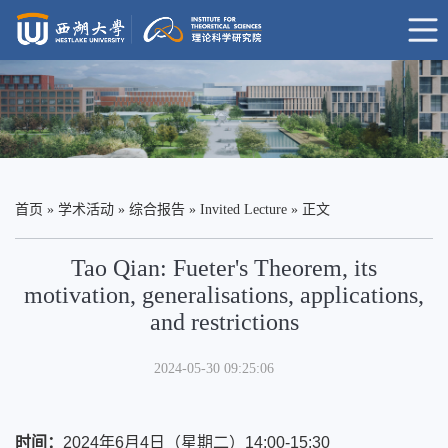
首页
»
学术活动
»
综合报告
»
Invited Lecture
» 正文
Tao Qian: Fueter's Theorem, its
motivation, generalisations, applications,
and restrictions
2024-05-30 09:25:06
时间：
2024年6月4日（星期二）14:00-15:30