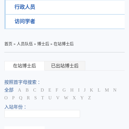
行政人员
访问学者
首页
»
人员队伍
»
博士后
»
在站博士后
在站博士后
已出站博士后
按照首字母搜索 ：
全部
A
B
C
D
E
F
G
H
I
J
K
L
M
N
O
P
Q
R
S
T
U
V
W
X
Y
Z
入站年份 ：