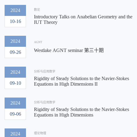
2024
数论
Introductory Talks on Anabelian Geometry and the
10-16
IUT Theory
2024
AGNT
Westlake AGNT seminar 第三十期
09-26
2024
分析与应用数学
Rigidity of Steady Solutions to the Navier-Stokes
09-10
Equations in High Dimensions II
2024
分析与应用数学
Rigidity of Steady Solutions to the Navier-Stokes
09-06
Equations in High Dimensions
2024
理论物理