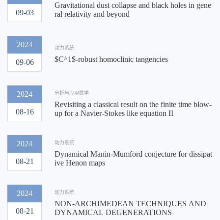
Gravitational dust collapse and black holes in gene
09-03
ral relativity and beyond
2024
动力系统
$C^1$-robust homoclinic tangencies
09-06
2024
分析与应用数学
Revisiting a classical result on the finite time blow-
08-16
up for a Navier-Stokes like equation II
2024
动力系统
Dynamical Manin-Mumford conjecture for dissipat
08-21
ive Henon maps
2024
动力系统
NON-ARCHIMEDEAN TECHNIQUES AND
08-21
DYNAMICAL DEGENERATIONS