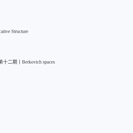
ative Structure
 IV 第十二期丨Berkovich spaces