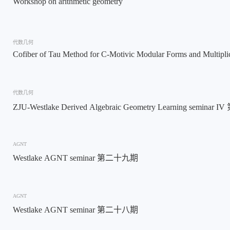
Workshop on arithmetic geometry
代数几何
Cofiber of Tau Method for C-Motivic Modular Forms and Multiplic
代数几何
ZJU-Westlake Derived Algebraic Geometry Learning seminar
AGNT
Westlake AGNT seminar 第二十九期
AGNT
Westlake AGNT seminar 第二十八期