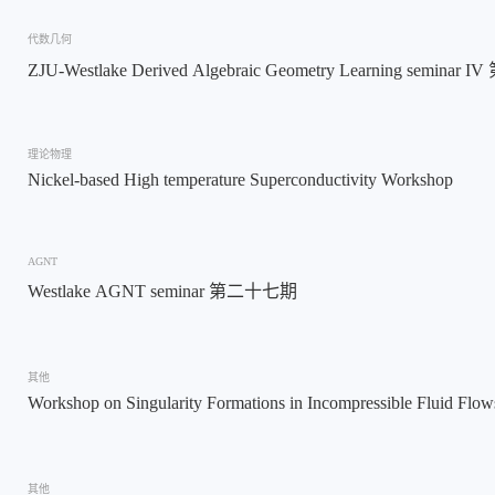
代数几何
ZJU-Westlake Derived Algebraic Geometry Learning seminar 
理论物理
Nickel-based High temperature Superconductivity Workshop
AGNT
Westlake AGNT seminar 第二十七期
其他
Workshop on Singularity Formations in Incompressible Fluid Flow
其他