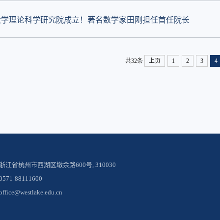
大学理论科学研究院成立！著名数学家田刚担任首任院长
共32条
上页
1
2
3
4
浙江省杭州市西湖区墩余路600号, 310030
71-88111600
ice@westlake.edu.cn